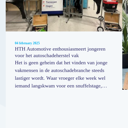
04 february 2025
HTH Automotive enthousiasmeert jongeren
voor het autoschadeherstel vak
Het is geen geheim dat het vinden van jonge
vakmensen in de autoschadebranche steeds
lastiger wordt. Waar vroeger elke week wel
iemand langskwam voor een snuffelstage,
moet je ze tegenwoordig met een lampje
zoeken. Daarom is het essentieel om jongeren
kennis te laten maken met dit prachtige vak.