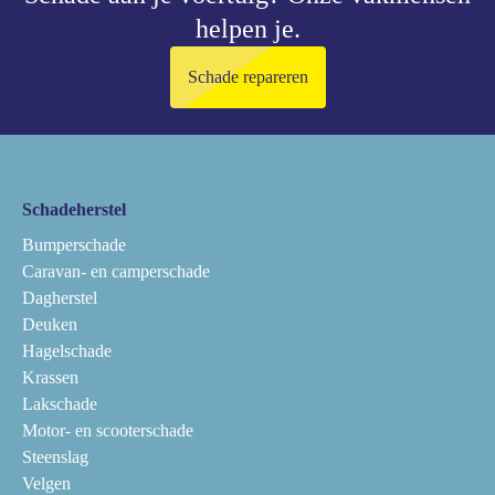
helpen je.
Schade repareren
Schadeherstel
Bumperschade
Caravan- en camperschade
Dagherstel
Deuken
Hagelschade
Krassen
Lakschade
Motor- en scooterschade
Steenslag
Velgen