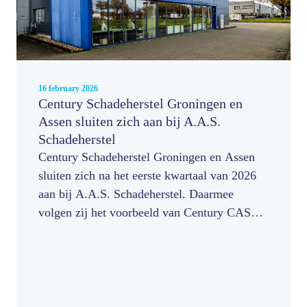
16 february 2026
Century Schadeherstel Groningen en
Assen sluiten zich aan bij A.A.S.
Schadeherstel
Century Schadeherstel Groningen en Assen
sluiten zich na het eerste kwartaal van 2026
aan bij A.A.S. Schadeherstel. Daarmee
volgen zij het voorbeeld van Century CAS
Schadeherstel in Emmen, dat sinds de
oprichting van A.A.S. in 2006 onderdeel
uitmaakt van het netwerk. Met deze overstap
beëindigt Century de samenwerking met
Schadenet voor de vestigingen in Groningen