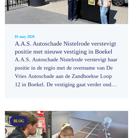
01 may 2026
A.A.S. Autoschade Nistelrode verstevigt
positie met nieuwe vestiging in Boekel
A.A.S. Autoschade Nistelrode verstevigt haar
positie in de regio met de overname van De
Vries Autoschade aan de Zandhoekse Loop
12 in Boekel. De vestiging gaat verder onder
de naam A.A.S. Autoschade Boekel en sluit
zich aan bij coöperatie A.A.S. Schadeherstel.
BLOG