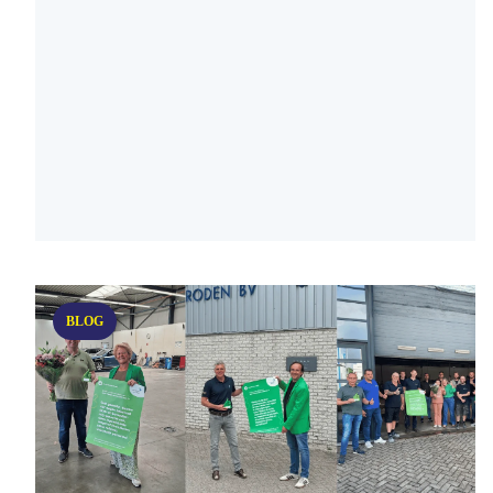
service en kwaliteit. Voor klanten en relaties
blijft de vertrouwde werkwijze behouden.
Ook het lidmaatschap van coöperatie A.A.S.
wordt door de nieuwe eigenaren voortgezet.
BLOG