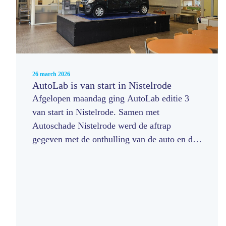
26 march 2026
AutoLab is van start in Nistelrode
Afgelopen maandag ging AutoLab editie 3
van start in Nistelrode. Samen met
Autoschade Nistelrode werd de aftrap
gegeven met de onthulling van de auto en de
overdracht van een opvallende, grote sleutel.
Een symbolisch moment — want vanaf dat
punt zijn de leerlingen zelf aan zet.