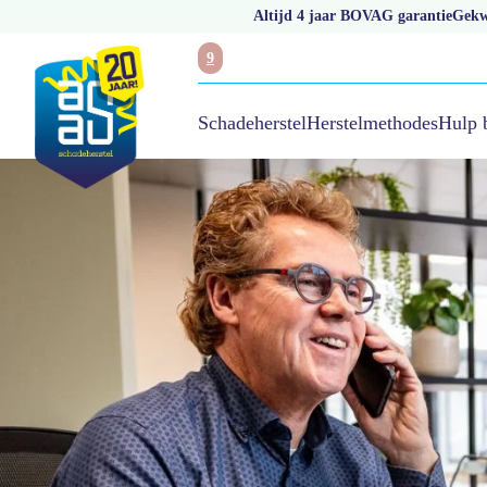
Altijd 4 jaar BOVAG garantie
Gekwa
9
Hulp 
Schadeherstel
Herstelmethodes
/
Actueel