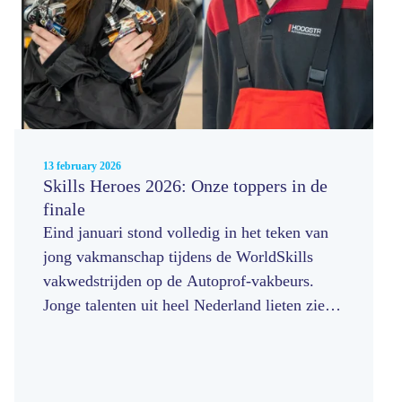
13 february 2026
Skills Heroes 2026: Onze toppers in de
finale
Eind januari stond volledig in het teken van
jong vakmanschap tijdens de WorldSkills
vakwedstrijden op de Autoprof-vakbeurs.
Jonge talenten uit heel Nederland lieten zien
wat ze in huis hebben in de strijd om de titels
Autoschadehersteller 2026 en Autospuiter
2026. Namens A.A.S. waren wij daarbij om