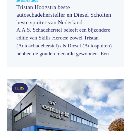
20 march 2026
Tristan Hoogstra beste
autoschadehersteller en Diesel Scholten
beste spuiter van Nederland
A.A.S. Schadeherstel beleeft een bijzondere
editie van Skills Heroes: zowel Tristan
(Autoschadeherstel) als Diesel (Autospuiten)
hebben de gouden medaille gewonnen. Een
uitzonderlijke prestatie die laat zien hoe sterk
de combinatie van begeleiding,
opleidingskwaliteit en jong talent binnen
A.A.S. is.
PERS