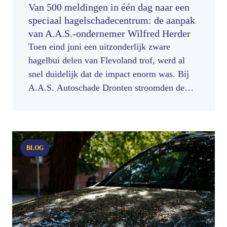
Van 500 meldingen in één dag naar een
speciaal hagelschadecentrum: de aanpak
van A.A.S.-ondernemer Wilfred Herder
Toen eind juni een uitzonderlijk zware
hagelbui delen van Flevoland trof, werd al
snel duidelijk dat de impact enorm was. Bij
A.A.S. Autoschade Dronten stroomden de
schademeldingen binnen. Alleen al de dag na
de storm ontving eigenaar Wilfred Herder
ongeveer 500 meldingen uit de regio.
Inmiddels gaat het om duizenden voertuigen
BLOG
met hagelschade.