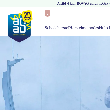
Altijd 4 jaar BOVAG garantie
Gekwa
9
Hulp 
Schadeherstel
Herstelmethodes
/
Schadeherstel
/
Ruitschade
/
Grote ster of barst