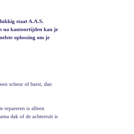
elukkig staat A.A.S.
n na kantoortijden kan je
elste oplossing om je
 een scheur of barst, dan
e repareren is alleen
ama dak of de achterruit is