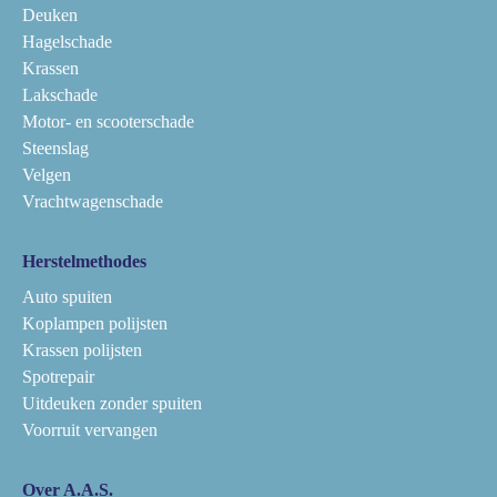
Deuken
Hagelschade
Krassen
Lakschade
Motor- en scooterschade
Steenslag
Velgen
Vrachtwagenschade
Herstelmethodes
Auto spuiten
Koplampen polijsten
Krassen polijsten
Spotrepair
Uitdeuken zonder spuiten
Voorruit vervangen
Over A.A.S.