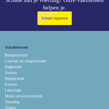
Schade aan je voertuig?
Onze vakmensen
helpen je.
Schade repareren
Schadeherstel
Bumperschade
Caravan- en camperschade
Dagherstel
Deuken
Hagelschade
Krassen
Lakschade
Motor- en scooterschade
Steenslag
Velgen