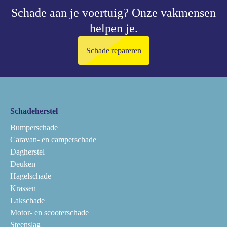
Schade aan je voertuig?
Onze vakmensen
helpen je.
Schade repareren
Schadeherstel
Bumperschade
Caravan- en camperschade
Dagherstel
Deuken
Hagelschade
Krassen
Lakschade
Motor- en scooterschade
Steenslag