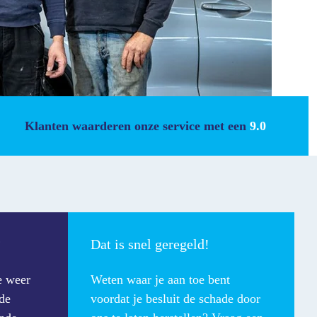
Klanten waarderen onze service met een
9.0
?
Dat is snel geregeld!
e weer
Weten waar je aan toe bent
de
voordat je besluit de schade door