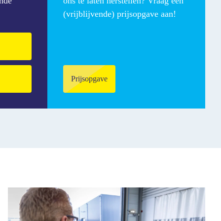
ande
ons te laten herstellen? Vraag een
(vrijblijvende) prijsopgave aan!
Prijsopgave