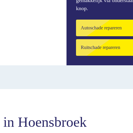
gemakkelijk via ondersta
knop.
Autoschade repareren
Ruitschade repareren
t in Hoensbroek