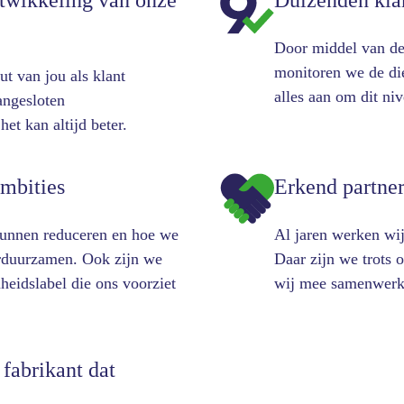
ntwikkeling van onze
Duizenden kla
Door middel van de 
monitoren we de di
t van jou als klant
alles aan om dit ni
angesloten
et kan altijd beter.
mbities
Erkend partner
kunnen reduceren en hoe we
Al jaren werken wij
erduurzamen. Ook zijn we
Daar zijn we trots 
eidslabel die ons voorziet
wij mee samenwerk
 fabrikant dat