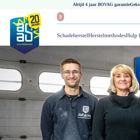
Altijd 4 jaar BOVAG garantie
Gekwa
9
Hulp 
Schadeherstel
Herstelmethodes
/
Vestigingen
/
Autoschade Rolf de Jong