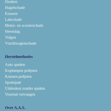
Deuken
Hagelschade
Krassen
Lakschade
Motor- en scooterschade
Steenslag
Velgen
Vrachtwagenschade
Herstelmethodes
Auto spuiten
Koplampen polijsten
Krassen polijsten
Spotrepair
Uitdeuken zonder spuiten
Voorruit vervangen
Over A.A.S.