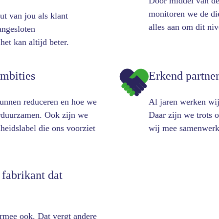
Door middel van de 
monitoren we de di
t van jou als klant
alles aan om dit ni
angesloten
et kan altijd beter.
mbities
Erkend partner
kunnen reduceren en hoe we
Al jaren werken wij
erduurzamen. Ook zijn we
Daar zijn we trots 
eidslabel die ons voorziet
wij mee samenwerk
 fabrikant dat
armee ook. Dat vergt andere