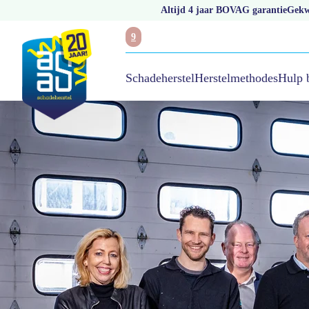
Altijd 4 jaar BOVAG garantie
Gekwa
9
Hulp 
Schadeherstel
Herstelmethodes
/
Vestigingen
/
CSA Schadeherstel