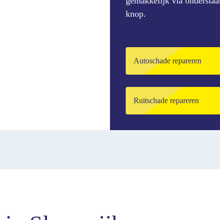
gemakkelijk via ondersta
knop.
Autoschade repareren
Ruitschade repareren