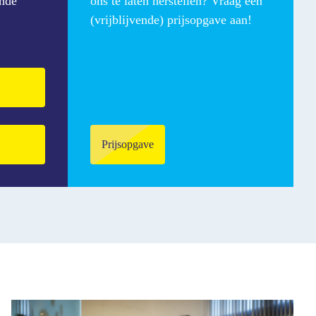
ande
ons te laten herstellen? Vraag een
(vrijblijvende) prijsopgave aan!
Prijsopgave