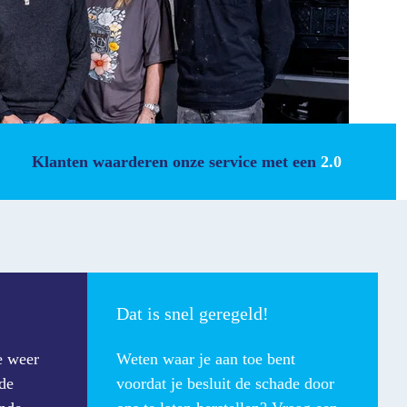
Klanten waarderen onze service met een
2.0
?
Dat is snel geregeld!
e weer
Weten waar je aan toe bent
de
voordat je besluit de schade door