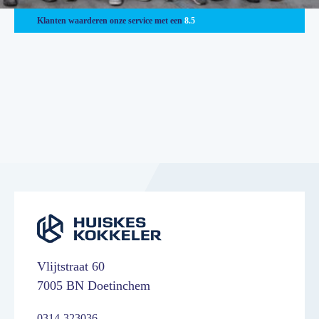
Klanten waarderen onze service met een
8.5
Vlijtstraat 60
7005 BN Doetinchem
0314-323036