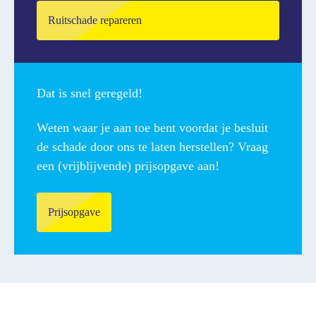
Ruitschade repareren
Dat is snel geregeld!
Weten waar je aan toe bent voordat je besluit
de schade door ons te laten herstellen? Vraag
een (vrijblijvende) prijsopgave aan!
Prijsopgave