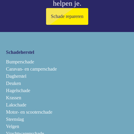
helpen je.
Schade repareren
Schadeherstel
Bumperschade
Caravan- en camperschade
Dagherstel
Deuken
Hagelschade
Krassen
Lakschade
Motor- en scooterschade
Steenslag
Velgen
Vrachtwagenschade