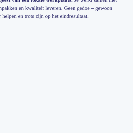
eest van een lokale werkplaats.
Je werkt samen met
anpakken en kwaliteit leveren. Geen gedoe – gewoon
 helpen en trots zijn op het eindresultaat.