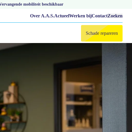
Vervangende mobiliteit beschikbaar
Over A.A.S.
Actueel
Werken bij
Contact
Zoeken
Schade repareren