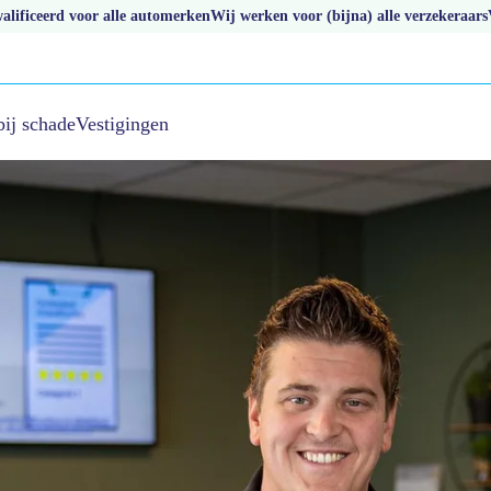
lificeerd voor alle automerken
Wij werken voor (bijna) alle verzekeraars
bij schade
Vestigingen