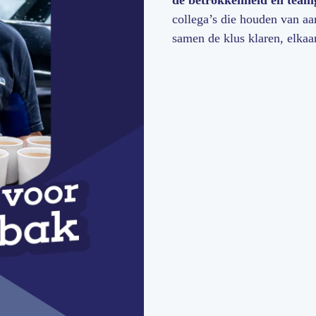
de betrokkenheid en teamg
collega’s die houden van a
samen de klus klaren, elkaar