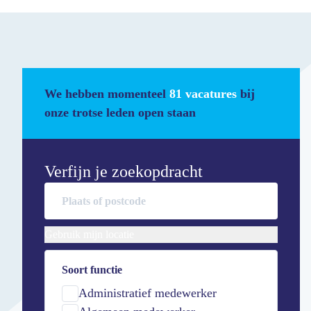
We hebben momenteel
81 vacatures
bij
onze trotse leden open staan
Verfijn je zoekopdracht
Gebruik mijn locatie
Soort functie
Administratief medewerker