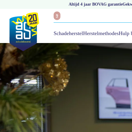
Altijd 4 jaar BOVAG garantie
Gekwa
9
Hulp 
Schadeherstel
Herstelmethodes
/
Receptionist