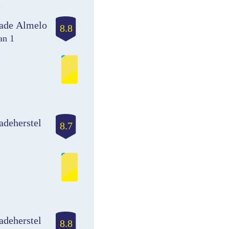
ade Almelo
8.8
an 1
adeherstel
8.7
adeherstel
8.8