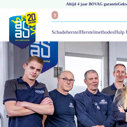
Altijd 4 jaar BOVAG garantie
Gekwa
9
Hulp 
Schadeherstel
Herstelmethodes
/
Aas huiskes kokkeler schade