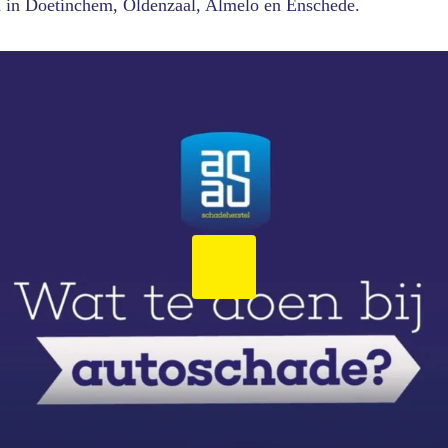
n in Doetinchem, Oldenzaal, Almelo en Enschede.