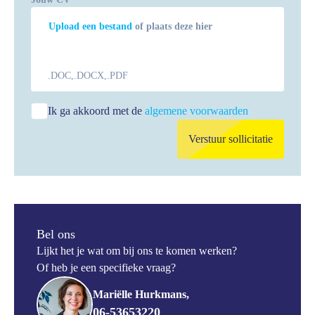
Upload een bestand
of plaats deze hier
.DOC,.DOCX,.PDF
Ik ga akkoord met de
algemene voorwaarden
Verstuur sollicitatie
Bel ons
Lijkt het je wat om bij ons te komen werken?
Of heb je een specifieke vraag?
Mariëlle Hurkmans,
06-53653220