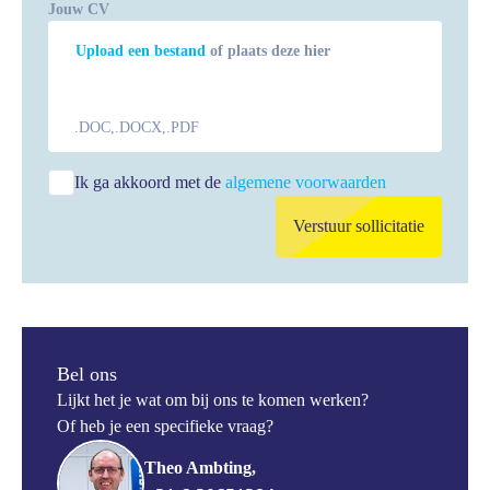
Jouw CV
Upload een bestand
of plaats deze hier
.DOC,.DOCX,.PDF
Ik ga akkoord met de
algemene voorwaarden
Verstuur sollicitatie
Bel ons
Lijkt het je wat om bij ons te komen werken?
Of heb je een specifieke vraag?
Theo Ambting,