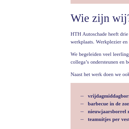
Wie zijn wij
HTH Autoschade heeft drie v
werkplaats. Werkplezier en 
We begeleiden veel leerling
collega’s ondersteunen en b
Naast het werk doen we ook
vrijdagmiddagbor
barbecue in de zo
nieuwjaarsborrel m
teamuitjes per ves