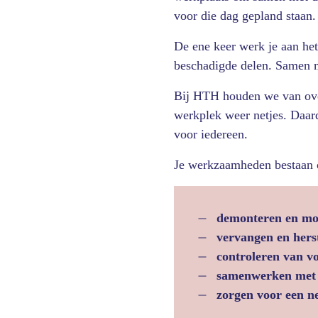
voor die dag gepland staan.
De ene keer werk je aan he
beschadigde delen. Samen me
Bij HTH houden we van overz
werkplek weer netjes. Daard
voor iedereen.
Je werkzaamheden bestaan o
demonteren en mo
vervangen en hers
controleren van vo
samenwerken met c
zorgen voor een n