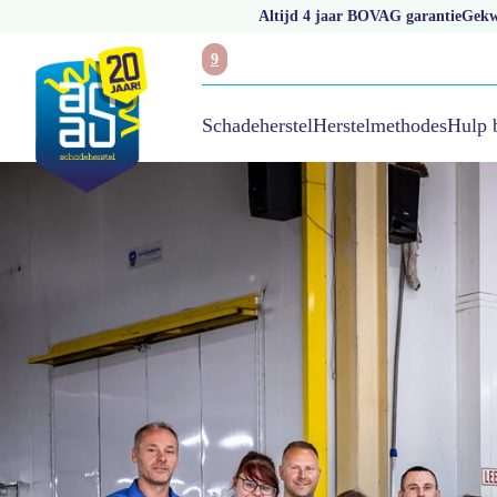
Altijd 4 jaar BOVAG garantie
Gekwa
9
Hulp 
Schadeherstel
Herstelmethodes
/
Vacatures
/
Autoschadehersteller hth autoschade hannink