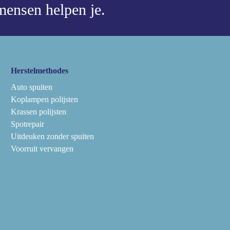
ensen helpen je.
Herstelmethodes
Auto spuiten
Koplampen polijsten
Krassen polijsten
Spotrepair
Uitdeuken zonder spuiten
Voorruit vervangen