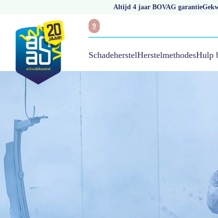
Altijd 4 jaar BOVAG garantie
Gekwa
9
Hulp 
Schadeherstel
Herstelmethodes
/
Ruitschade melden