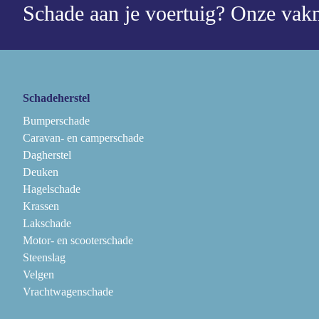
Schade aan je voertuig?
Onze vakm
Schadeherstel
Bumperschade
Caravan- en camperschade
Dagherstel
Deuken
Hagelschade
Krassen
Lakschade
Motor- en scooterschade
Steenslag
Velgen
Vrachtwagenschade