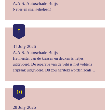
A.A.S. Autoschade Buijs
Netjes en snel geholpen!
5
31 July 2026
A.A.S. Autoschade Buijs
Het herstel van de krassen en deuken is netjes
uitgevoerd. De reparatie van de velg is niet volgens
afspraak uitgevoerd. Dit zou hersteld worden zoals
origineel met groefjes in de velg. In plaats daarvan is
zowel de beschadigde velg als alle goede velgen
afgedraaid. Dit had op zijn minst in overleg gekund.
10
Een van de sensoren van de keyless entry werkte niet
meer na herstel. Hiervoor is nog een afspraak gemaakt
om te herstellen. Als dat netjes wordt opgelost, is de
28 July 2026