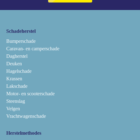
Schadeherstel
Bumperschade
Caravan- en camperschade
Dagherstel
Deuken
Hagelschade
Krassen
Lakschade
Motor- en scooterschade
Steenslag
Velgen
Vrachtwagenschade
Herstelmethodes