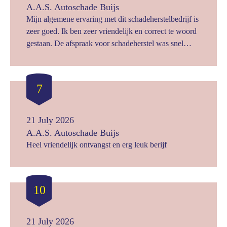
hele ervaring ruim voldoende.
A.A.S. Autoschade Buijs
Mijn algemene ervaring met dit schadeherstelbedrijf is
zeer goed. Ik ben zeer vriendelijk en correct te woord
gestaan. De afspraak voor schadeherstel was snel
gemaakt. Ook direct een berekening meegekregen hoe
groot de schade was. Toen ik mijn auto bracht ter
reparatie, stond er een gelijkwaardige leenauto met
7
volle tank voor mij gereed! Ik werd gebeld dat mijn
auto klaar was. Bij het ophalen van mijn auto heb ik
zelfs met de reparateur gesproken hoe hij deze schade
21 July 2026
heeft gerepareerd. Ik heb mijn waardering ook naar
A.A.S. Autoschade Buijs
hem uitgesproken. Er was niets meer zichtbaar van de
Heel vriendelijk ontvangst en erg leuk berijf
schade. Wat een vakman! Daarna met de secretaresse
nog wat dingen afgehandeld, en kon ik weer met mijn
eigen auto naar huis. Ik beveel dit schadeherstelbedrijf
10
zeker aan !
21 July 2026