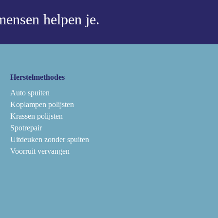
ensen helpen je.
Herstelmethodes
Auto spuiten
Koplampen polijsten
Krassen polijsten
Spotrepair
Uitdeuken zonder spuiten
Voorruit vervangen