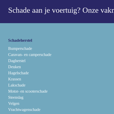
Schade aan je voertuig?
Onze vakm
Schadeherstel
Bumperschade
Caravan- en camperschade
Dagherstel
Deuken
Hagelschade
Krassen
Lakschade
Motor- en scooterschade
Steenslag
Velgen
Vrachtwagenschade