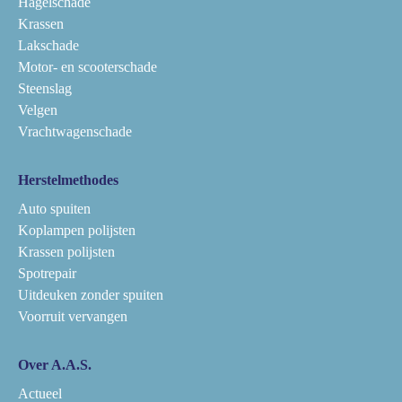
Hagelschade
Krassen
Lakschade
Motor- en scooterschade
Steenslag
Velgen
Vrachtwagenschade
Herstelmethodes
Auto spuiten
Koplampen polijsten
Krassen polijsten
Spotrepair
Uitdeuken zonder spuiten
Voorruit vervangen
Over A.A.S.
Actueel