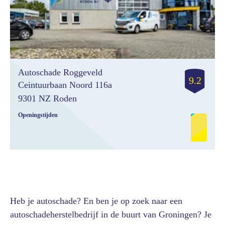
Autoschade Roggeveld
9.2
Ceintuurbaan Noord 116a
9301 NZ Roden
Openingstijden
Monday
07:30- 18:00
Tuesday
07:30- 18:00
Wednesday
07:30- 18:00
Thursday
07:30- 18:00
Friday
07:30- 18:00
Saturday
09:00- 12:00
Sunday
gesloten
Heb je autoschade? En ben je op zoek naar een
autoschadeherstelbedrijf in de buurt van Groningen? Je