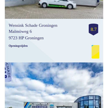
Wensink Schade Groningen
8.7
Malmöweg 6
9723 HP Groningen
Openingstijden
Monday
08:00- 17:30
Tuesday
08:00- 17:30
Wednesday
08:00- 17:30
Thursday
08:00- 17:30
Friday
08:00- 17:30
Saturday
gesloten
Sunday
gesloten