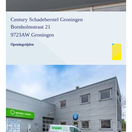
Century Schadeherstel Groningen
Bornholmstraat 21
9723AW Groningen
Openingstijden
Monday
08:00- 17:30
Tuesday
08:00- 17:30
Wednesday
08:00- 17:30
Thursday
08:00- 17:30
Friday
08:00- 17:30
Saturday
gesloten
Sunday
gesloten