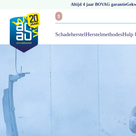
Altijd 4 jaar BOVAG garantie
Gekwa
9
Hulp 
Schadeherstel
Herstelmethodes
/
Autoschade melden