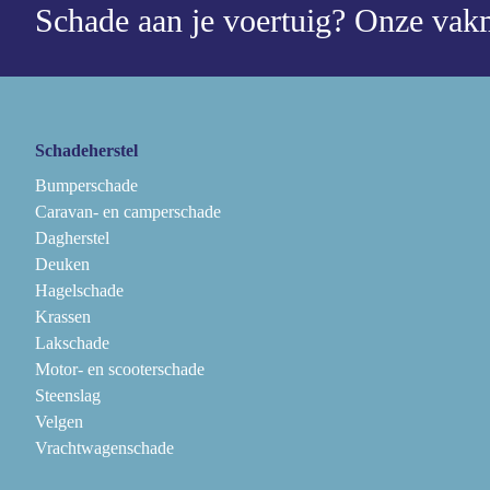
Schade aan je voertuig?
Onze vakm
Schadeherstel
Bumperschade
Caravan- en camperschade
Dagherstel
Deuken
Hagelschade
Krassen
Lakschade
Motor- en scooterschade
Steenslag
Velgen
Vrachtwagenschade