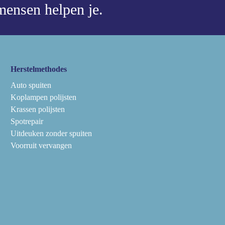
ensen helpen je.
Herstelmethodes
Auto spuiten
Koplampen polijsten
Krassen polijsten
Spotrepair
Uitdeuken zonder spuiten
Voorruit vervangen