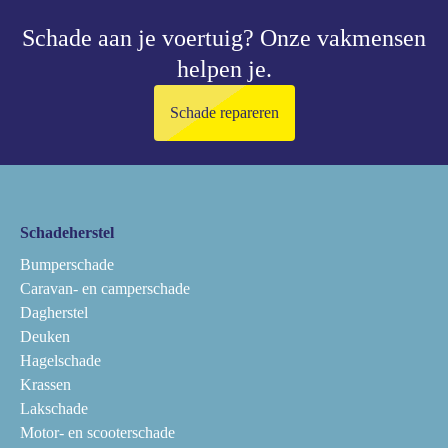
Schade aan je voertuig?
Onze vakmensen
helpen je.
Schade repareren
Schadeherstel
Bumperschade
Caravan- en camperschade
Dagherstel
Deuken
Hagelschade
Krassen
Lakschade
Motor- en scooterschade