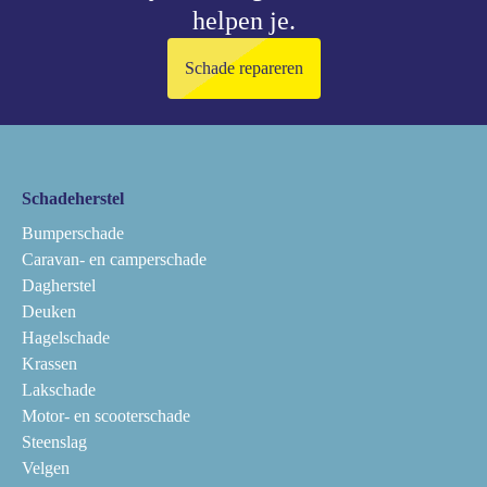
helpen je.
Schade repareren
Schadeherstel
Bumperschade
Caravan- en camperschade
Dagherstel
Deuken
Hagelschade
Krassen
Lakschade
Motor- en scooterschade
Steenslag
Velgen