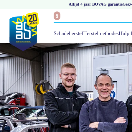
Altijd 4 jaar BOVAG garantie
Gekwa
9
Hulp 
Schadeherstel
Herstelmethodes
/
Aas hans van mierlo groep