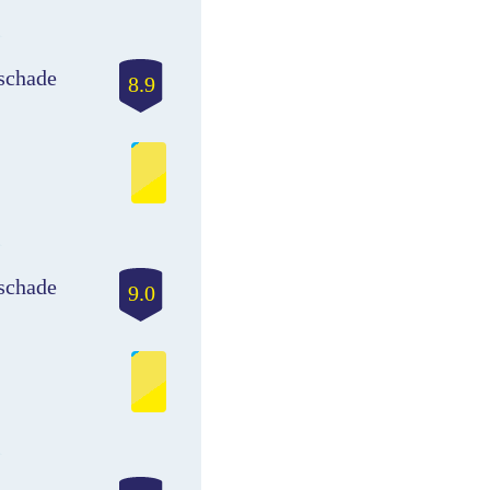
schade
8.9
schade
9.0