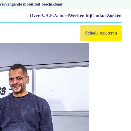
Vervangende mobiliteit beschikbaar
Over A.A.S.
Actueel
Werken bij
Contact
Zoeken
Schade repareren