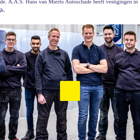
ade. A.A.S. Hans van Mierlo Autoschade heeft vestigingen in
jk.